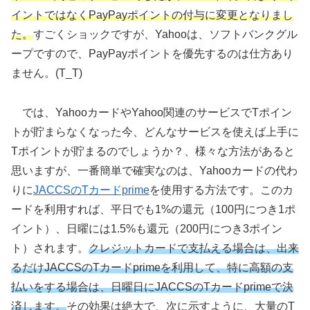
イントではなくPayPayポイントの付与に変更となりまし
た。
すごくショックですが、Yahooは、ソフトバンクグル
ープですので、PayPayポイントを優先するのは仕方あり
ません。(T_T)
では、YahooカードやYahoo関連のサービスでTポイン
トが貯まらなくなった今、どんなサービスを使えば上手に
Tポイントが貯まるのでしょうか？、様々な方法があると
思いますが、一番簡単で確実なのは、Yahooカードの代わ
りに
JACCSのTカードprime
を使用する方法です。このカ
ードを利用すれば、平日でも1%の還元（100円につき1ポ
イント）、日曜には1.5%も還元（200円につき3ポイン
ト）されます。
クレジットカードで支払える場合は、出来
るだけJACCSのTカードprimeを利用して、特に高額の支
払いをする場合は、日曜日にJACCSのTカードprimeで決
済します。
その効果は絶大で、次に示すように、大量のT