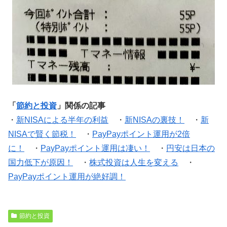
「
節約と投資
」関係の記事
・
新NISAによる半年の利益
・
新NISAの裏技！
・
新
NISAで賢く節税！
・
PayPayポイント運用が2倍
に！
・
PayPayポイント運用は凄い！
・
円安は日本の
国力低下が原因！
・
株式投資は人生を変える
・
PayPayポイント運用が絶好調！
節約と投資