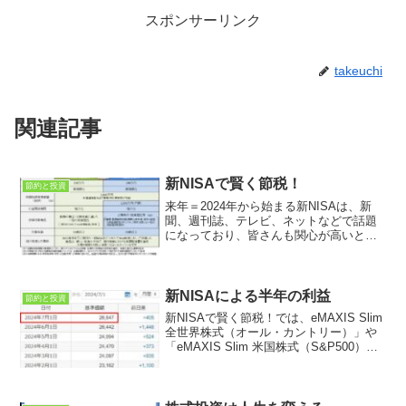
スポンサーリンク
takeuchi
関連記事
新NISAで賢く節税！
節約と投資
来年＝2024年から始まる新NISAは、新
聞、週刊誌、テレビ、ネットなどで話題
になっており、皆さんも関心が高いと思
います！金融庁の新しいNISAのページで
は、次表のように、つみ立て投資枠：年
間120万円、成長投資枠：年間240万円、
合計18...
新NISAによる半年の利益
節約と投資
新NISAで賢く節税！では、eMAXIS Slim
全世界株式（オール・カントリー）」や
「eMAXIS Slim 米国株式（S&P500）」
など海外の低コストインデックスファン
ドに投資することをお勧めしました。ま
た、新NISAの裏技！では、...