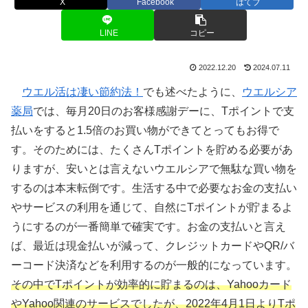
X
Facebook
はてブ
LINE
コピー
2022.12.20
2024.07.11
ウエル活は凄い節約法！
でも述べたように、
ウエルシア
薬局
では、毎月20日のお客様感謝デーに、Tポイントで支
払いをすると1.5倍のお買い物ができてとってもお得で
す。そのためには、たくさんTポイントを貯める必要があ
りますが、安いとは言えないウエルシアで無駄な買い物を
するのは本末転倒です。生活する中で必要なお金の支払い
やサービスの利用を通じて、自然にTポイントが貯まるよ
うにするのが一番簡単で確実です。お金の支払いと言え
ば、最近は現金払いが減って、クレジットカードやQR/バ
ーコード決済などを利用するのが一般的になっています。
その中でTポイントが効率的に貯まるのは、Yahooカード
やYahoo関連のサービスでしたが、2022年4月1日よりTポ