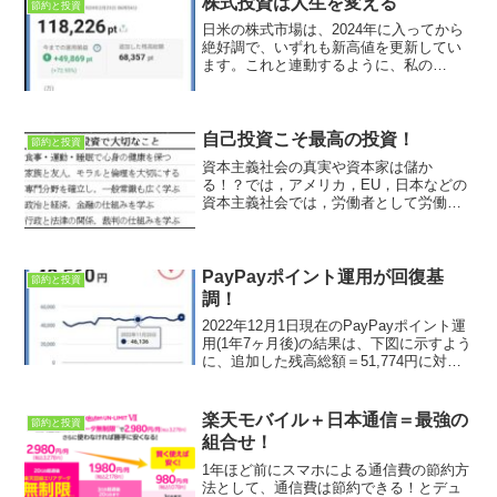
株式投資は人生を変える
節約と投資
日米の株式市場は、2024年に入ってから
絶好調で、いずれも新高値を更新してい
ます。これと連動するように、私の
PayPayポイント運用も絶好調で、新高値
を更新しました。2024年2月23日時点の
運用成績は、次に示すように、追加した
残高総額＝6...
自己投資こそ最高の投資！
節約と投資
資本主義社会の真実や資本家は儲か
る！？では，アメリカ，EU，日本などの
資本主義社会では，労働者として労働す
るよりも，資本家として投資する方が有
利だと言いました。ところが，学生や若
い技術者は，「投資するお金＝資本がな
いので投資できない！」と思...
PayPayポイント運用が回復基
節約と投資
調！
2022年12月1日現在のPayPayポイント運
用(1年7ヶ月後)の結果は、下図に示すよう
に、追加した残高総額＝51,774円に対し
て、運用中の残高＝48,560円、今までの
運用損益＝－3,214円(利益率－6.21％)と
なり、先月より損失...
楽天モバイル＋日本通信＝最強の
節約と投資
組合せ！
1年ほど前にスマホによる通信費の節約方
法として、通信費は節約できる！とデュ