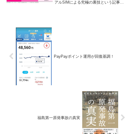
アルSIMによる究極の裏技という記事を
書きました。しかし、楽天モバイルは、
昨年の７月から１Gまで0円(無料)を廃止
して、３Gまで税込1078円へと値上がり
しました。こ...
PayPayポイント運用が回復基調！
福島第一原発事故の真実