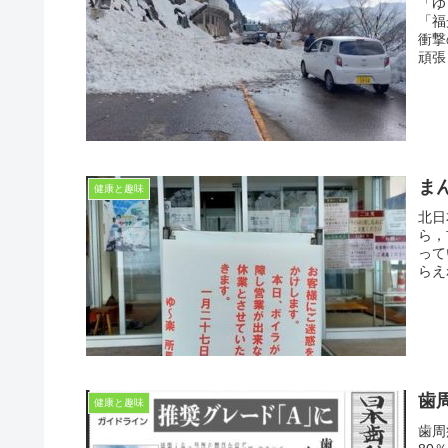
「ゆ
「福
衝撃
頑張
ま
健康と趣味
北日
ら，
って
らえ
歯
健康と趣味
歯周