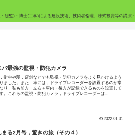
設・総監)・博士(工学)による建設技術、技術者倫理、株式投資等の講演
スパ最強の監視・防犯カメラ
，街中や駅，店舗などでも監視・防犯カメラをよく見かけるよう
りました。また，車には，ドライブレコーダーを設置するのが常
なり，私も前方・左右＋車内・後方が記録できるものを設置して
す。これらの監視・防犯カメラ，ドライブレコーダーは...
2022.01.31
んまる2月号，驚きの旅（その４）