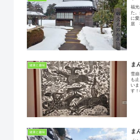
福光
た。
に愛
居 
ま
健康と趣味
雪崩
も止
いま
す！
ま
健康と趣味