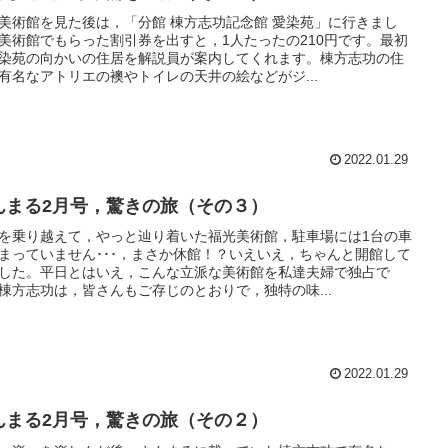
美術館を見た後は，「分館 棟方志功記念館 愛染苑」に行きまし
美術館でもらった割引券を出すと，1人たったの210円です。最初
染苑の向かいの住居を解説員が案内してくれます。棟方志功の住
有名なアトリエの襖やトイレの天井の絵などがジ...
2022.01.29
んまる2月号，驚きの旅（その３）
を乗り越えて，やっと辿り着いた福光美術館，駐車場には1台の車
まっていません･･･，まさか休館！？いえいえ，ちゃんと開館して
した。平日とはいえ，こんな立派な美術館を私達夫婦で独占で
棟方志功は，皆さんもご存じのとおりで，独特の味...
2022.01.29
んまる2月号，驚きの旅（その２）