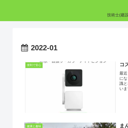
技術士(建
2022-01
コ
便利で安心
最近
にな
識と
いま
ま
健康と趣味