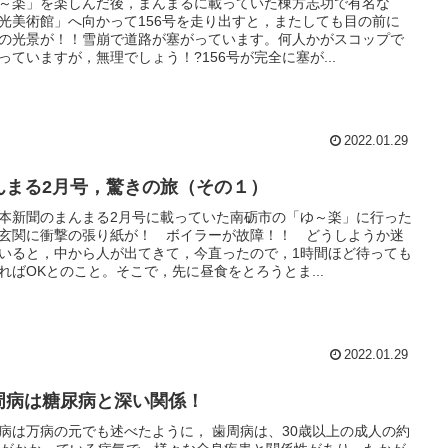
～楽」を楽しんだ後，まんまるに載っていた棟方志功で有名な
光美術館」へ向かって156号を走り出すと，またしても目の前に
の光景が！！雪崩で道路が塞がっています。何人かがスコップで
っていますが，無理でしょう！?156号が完全に塞が...
2022.01.29
んまる2月号，驚きの旅（その１）
本新聞のまんまる2月号に載っていた南砺市の「ゆ～楽」に行った
玄関に衝撃の張り紙が！ ボイラーが故障！！ どうしようか迷
いると，中から人が出てきて，今直ったので，1時間ほど待っても
ればOKとのこと。そこで，先に昼食をとろうとま...
2022.01.29
周病は糖尿病と深い関係！
病は万病の元でも述べたように， 歯周病は、30歳以上の成人の約