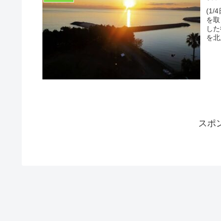
(1
を取
した
を北
スポ