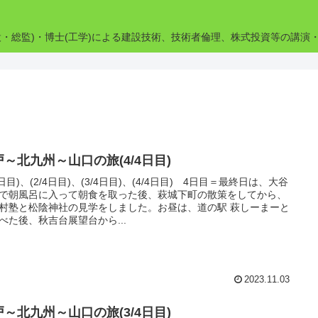
設・総監)・博士(工学)による建設技術、技術者倫理、株式投資等の講演
戸～北九州～山口の旅(4/4日目)
/4日目)、(2/4日目)、(3/4日目)、(4/4日目) 4日目＝最終日は、大谷
で朝風呂に入って朝食を取った後、萩城下町の散策をしてから、
村塾と松陰神社の見学をしました。お昼は、道の駅 萩しーまーと
べた後、秋吉台展望台から...
2023.11.03
戸～北九州～山口の旅(3/4日目)