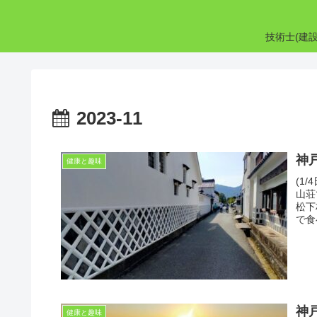
技術士(建
2023-11
神
健康と趣味
(1
山荘
松下
で食
神
健康と趣味