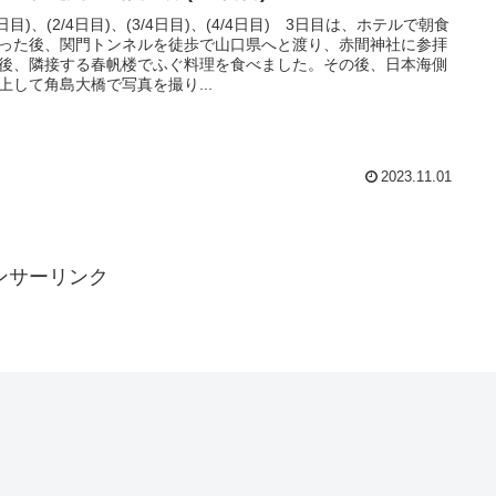
/4日目)、(2/4日目)、(3/4日目)、(4/4日目) 3日目は、ホテルで朝食
った後、関門トンネルを徒歩で山口県へと渡り、赤間神社に参拝
後、隣接する春帆楼でふぐ料理を食べました。その後、日本海側
上して角島大橋で写真を撮り...
2023.11.01
ンサーリンク