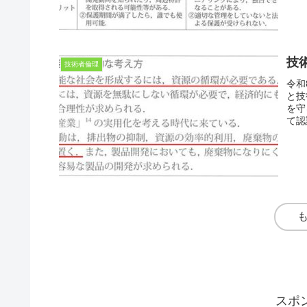
技
技術者倫理
令和
と技
を守
て認
スポ