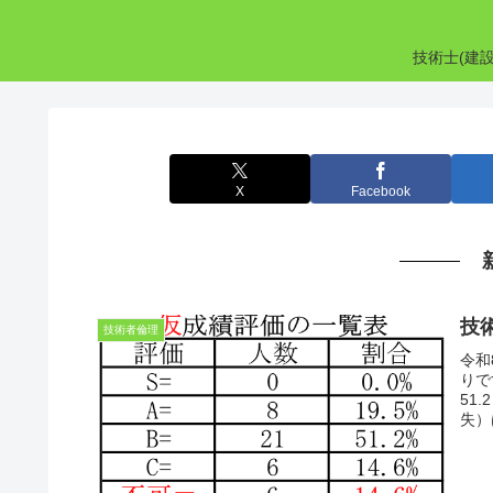
技術士(建
X
Facebook
技
技術者倫理
令和
りで
51
失）