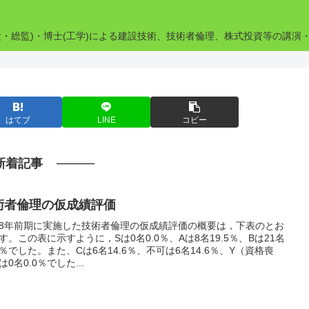
設・総監)・博士(工学)による建設技術、技術者倫理、株式投資等の講演
はてブ
LINE
コピー
新着記事
術者倫理の仮成績評価
8年前期に実施した技術者倫理の仮成績評価の概要は，下表のとお
す。この表に示すように，Sは0名0.0％、Aは8名19.5％、Bは21名
.2％でした。また、Cは6名14.6％、不可は6名14.6％、Y（資格喪
は0名0.0％でした...