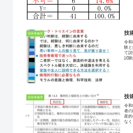
技
技術者倫理
令和
験と
て説
試験
技
技術者倫理
令和
者の
産的
なく