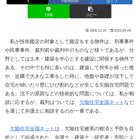
X
Facebook
はてブ
LINE
コピー
2006.12.10
2023.04.09
私が技術鑑定の対象として鑑定をする物件は、刑事事件
や民事事件、裁判前や裁判中のものなど様々であるが、分
野としては土木・建築を中心とする建設に関係する物件で
ある。その中でも特に多いのは、建築して何年か経った後
や、近隣で大きな工事をした時に、地盤や基礎が沈下して
住宅が傾いたり壁にひび割れなどが生じる欠陥住宅問題で
ある。沈下の原因などの技術的な問題については、私が相
談に応ずるが、裁判はついては、
欠陥住宅全国ネット
など
を通じて弁護士に相談するのが一番である。
欠陥住宅全国ネット
は，欠陥住宅被害の救済と予防を目
的として結成された、弁護士・建築士・研究者・市民によ