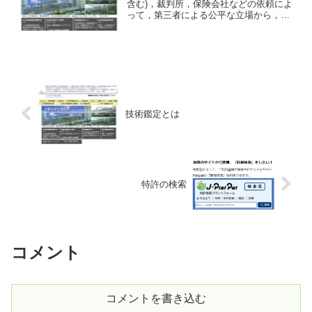
含む)，裁判所，保険会社などの依頼によ
って，第三者による公平な立場から，事
故，事件などの原因について鑑定するも
ので，科学技術全般に渡る広い分野(科学
技術鑑定)を対象としています。 竹内技
術研究所では，(...
技術鑑定とは
特許の検索
コメント
コメントを書き込む