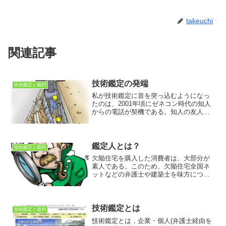
takeuchi
関連記事
技術鑑定の発端
技術鑑定と裁判
私が技術鑑定に首を突っ込むようになっ
たのは、2001年頃にゼネコン時代の知人
からの電話が契機である。知人の友人に
科学捜査研究所＝科捜研の人がおり、地
盤関係の鑑定をしていた鑑定人が死亡し
たため、後任を探しているとの話であっ
た。前任者は、少し前...
鑑定人とは？
技術鑑定と裁判
欠陥住宅を購入した消費者は、大部分が
素人である。このため、欠陥住宅全国ネ
ットなどの弁護士や建築士を味方につけ
て、欠陥住宅を販売したディベロッパー
や施工をした建設会社を被告として訴え
る場合が多い。しかし、被告側は、住宅
のプロであり、様々な理由...
技術鑑定とは
技術鑑定と裁判
技術鑑定とは，企業・個人(弁護士経由を