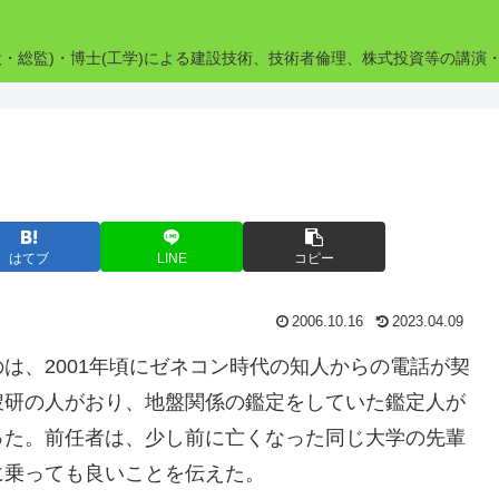
設・総監)・博士(工学)による建設技術、技術者倫理、株式投資等の講演
はてブ
LINE
コピー
2006.10.16
2023.04.09
、2001年頃にゼネコン時代の知人からの電話が契
捜研の人がおり、地盤関係の鑑定をしていた鑑定人が
った。前任者は、少し前に亡くなった同じ大学の先輩
に乗っても良いことを伝えた。