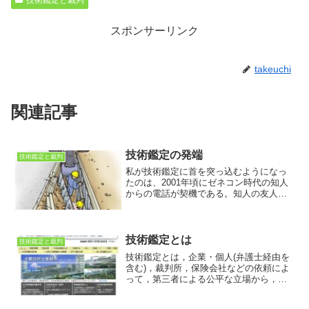
スポンサーリンク
takeuchi
関連記事
技術鑑定の発端
技術鑑定と裁判
私が技術鑑定に首を突っ込むようになっ
たのは、2001年頃にゼネコン時代の知人
からの電話が契機である。知人の友人に
科学捜査研究所＝科捜研の人がおり、地
盤関係の鑑定をしていた鑑定人が死亡し
たため、後任を探しているとの話であっ
た。前任者は、少し前...
技術鑑定とは
技術鑑定と裁判
技術鑑定とは，企業・個人(弁護士経由を
含む)，裁判所，保険会社などの依頼によ
って，第三者による公平な立場から，事
故，事件などの原因について鑑定するも
ので，科学技術全般に渡る広い分野(科学