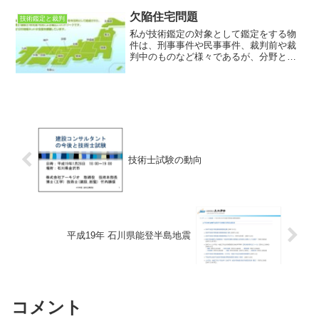
技術鑑定)を対象としています。 竹内技
術研究所では，(...
欠陥住宅問題
技術鑑定と裁判
私が技術鑑定の対象として鑑定をする物
件は、刑事事件や民事事件、裁判前や裁
判中のものなど様々であるが、分野とし
ては土木・建築を中心とする建設に関係
する物件である。その中でも特に多いの
は、建築して何年か経った後や、近隣で
大きな工事をした時に、地...
技術士試験の動向
平成19年 石川県能登半島地震
コメント