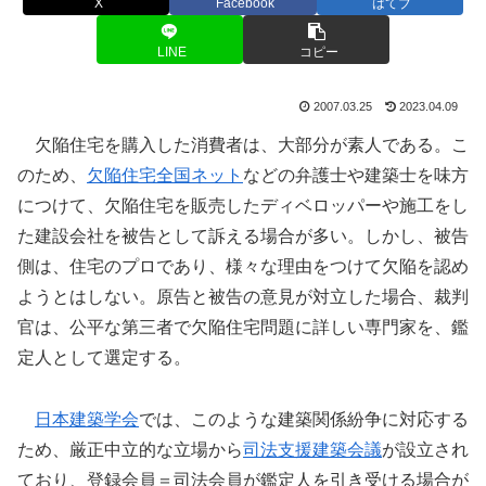
X
Facebook
はてブ
LINE
コピー
2007.03.25
2023.04.09
欠陥住宅を購入した消費者は、大部分が素人である。こ
のため、
欠陥住宅全国ネット
などの弁護士や建築士を味方
につけて、欠陥住宅を販売したディベロッパーや施工をし
た建設会社を被告として訴える場合が多い。しかし、被告
側は、住宅のプロであり、様々な理由をつけて欠陥を認め
ようとはしない。原告と被告の意見が対立した場合、裁判
官は、公平な第三者で欠陥住宅問題に詳しい専門家を、鑑
定人として選定する。
日本建築学会
では、このような建築関係紛争に対応する
ため、厳正中立的な立場から
司法支援建築会議
が設立され
ており、登録会員＝司法会員が鑑定人を引き受ける場合が