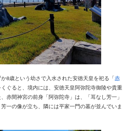
か8歳という幼さで入水された安徳天皇を祀る「
赤
をくぐると、境内には、安徳天皇阿弥陀寺御陵や貴重
た、赤間神宮の前身「阿弥陀寺」は、「耳なし芳一」
く芳一の像が立ち、隣には平家一門の墓が並んでいま