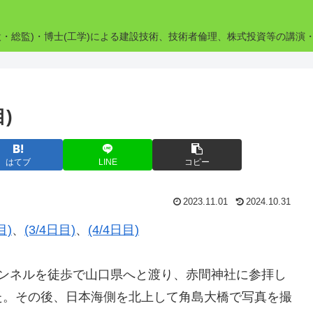
設・総監)・博士(工学)による建設技術、技術者倫理、株式投資等の講演
)
はてブ
LINE
コピー
2023.11.01
2024.10.31
目)
、
(3/4日目)
、
(4/4日目)
ンネルを徒歩で山口県へと渡り、赤間神社に参拝し
た。その後、日本海側を北上して角島大橋で写真を撮